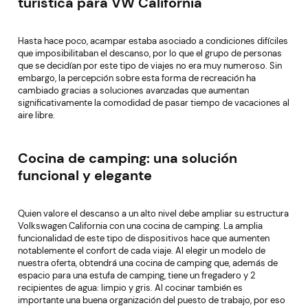
turística para VW California
Portabicicletas eléctrico de 67 kg, MTB,
Porta
Mountain, Cross, Neumáticos de hasta
Sopor
4 pulgadas, 3-4 bicicletas grandes,
Porta
932,34 €
Apertura del portón trasero VW Nuevo
autoc
Hasta hace poco, acampar estaba asociado a condiciones difíciles
Multivan T7, Nuevo California T7,
Malib
Multivan Family
que imposibilitaban el descanso, por lo que el grupo de personas
que se decidían por este tipo de viajes no era muy numeroso. Sin
embargo, la percepción sobre esta forma de recreación ha
cambiado gracias a soluciones avanzadas que aumentan
significativamente la comodidad de pasar tiempo de vacaciones al
aire libre.
Cocina de camping: una solución
funcional y elegante
Quien valore el descanso a un alto nivel debe ampliar su estructura
Volkswagen California con una cocina de camping. La amplia
funcionalidad de este tipo de dispositivos hace que aumenten
notablemente el confort de cada viaje. Al elegir un modelo de
nuestra oferta, obtendrá una cocina de camping que, además de
espacio para una estufa de camping, tiene un fregadero y 2
recipientes de agua: limpio y gris. Al cocinar también es
importante una buena organización del puesto de trabajo, por eso