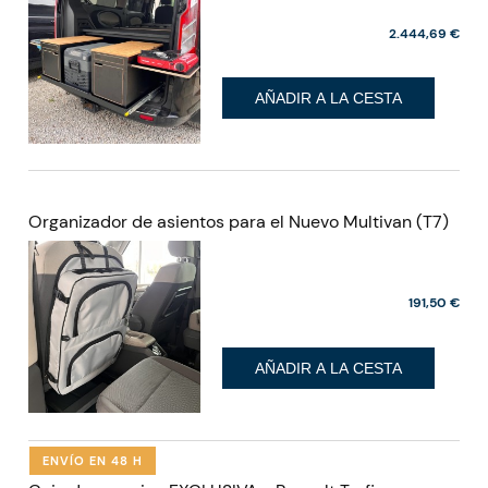
2.444,69 €
AÑADIR A LA CESTA
Organizador de asientos para el Nuevo Multivan (T7)
191,50 €
AÑADIR A LA CESTA
ENVÍO EN 48 H