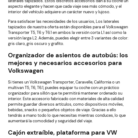
laterales tapizados. Estos discretos accesorios dan a su coche un
aspecto elegante y hacen que cada viaje sea más cómodo, y el
interior del vehículo adquiere un carácter nuevo y lujoso.
Para satisfacer las necesidades de los usuarios, Los laterales
tapizados de nuestra oferta están disponibles para el Volkswagen
Transporter T5, T6 y T6.1 en ambos la versión corta L1 así como la
versión larga L2. Además, puedes elegir entre 3 variantes de color:
gris claro, gris oscuro y grafito.
Organizador de asientos de autobús: los
mejores y necesarios accesorios para
Volkswagen
Si tienes un Volkswagen Transporter, Caravelle, California o un
multivan T5, T6, T6.1, puedes equipar tu coche con un práctico
organizador para sillón que te permitirá mantener ordenado su
interior. Este accesorio fabricado con materiales de alta calidad
permite guardar diversos artículos, como dispositivos móviles,
bebidas, snacks o pequeños objetos de viaje. Gracias a ello
tendrás a mano todo lo que necesitas mientras conduces, lo que
aumentará la comodidad y seguridad del viaje.
Cajón extraíble, plataforma para VW