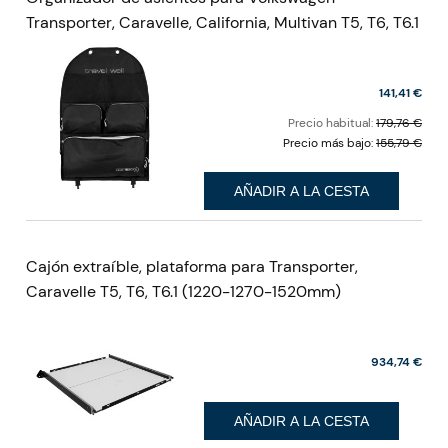
Portabicicletas eléctrico de 67 kg, MTB,
Porta
Mountain, Cross, Neumáticos de hasta
Sopor
Transporter, Caravelle, California, Multivan T5, T6, T6.1
4 pulgadas, 3-4 bicicletas grandes,
Porta
932,34 €
Apertura del portón trasero VW Nuevo
autoc
Multivan T7, Nuevo California T7,
Malib
Multivan Family
141,41 €
Precio habitual:
179,76 €
Precio más bajo:
155,79 €
AÑADIR A LA CESTA
Cajón extraíble, plataforma para Transporter,
Caravelle T5, T6, T6.1 (1220-1270-1520mm)
934,74 €
AÑADIR A LA CESTA